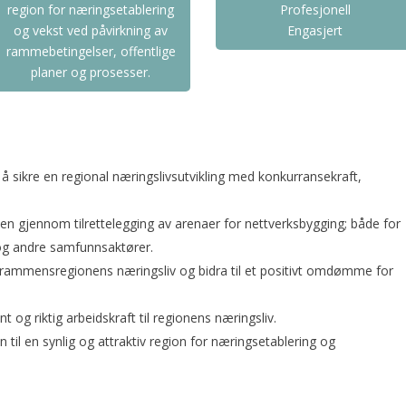
region for næringsetablering
Profesjonell
og vekst ved påvirkning av
Engasjert
rammebetingelser, offentlige
planer og prosesser.
å sikre en regional næringslivsutvikling med konkurransekraft,
en gjennom tilrettelegging av arenaer for nettverksbygging; både for
og andre samfunnsaktører.
rammensregionens næringsliv og bidra til et positivt omdømme for
 og riktig arbeidskraft til regionens næringsliv.
 til en synlig og attraktiv region for næringsetablering og