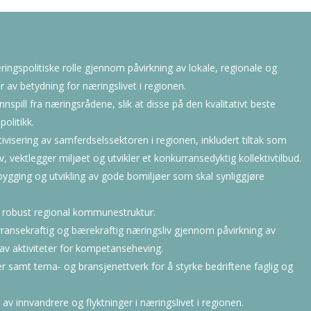
ngspolitiske rolle gjennom påvirkning av lokale, regionale og
 av betydning for næringslivet i regionen.
innspill fra næringsrådene, slik at disse på den kvalitativt beste
litikk.
tivisering av samferdselssektoren i regionen, inkludert tiltak som
, vektlegger miljøet og utvikler et konkurransedyktig kollektivtilbud.
bygging og utvikling av gode bomiljøer som skal synliggjøre
 robust regional kommunestruktur.
ransekraftig og bærekraftig næringsliv gjennom påvirkning av
av aktiviteter for kompetanseheving.
r samt tema- og bransjenettverk for å styrke bedriftene faglig og
 av innvandrere og flyktninger i næringslivet i regionen.