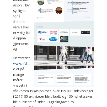
asjon. Høy
synlighet
for å
fremme
våre saker
er viktig for
å oppnå
gjennomsl
ag.
Nettstedet
www.nfdr.n
o
er på
mange
måter
«navet» i
vår kommunikasjon med over 199.000 sidevisninger
i 2017. 85 aktiviteter ble tilbudt, og 130 nyhetssaker
ble publisert på siden. Digitalutgaven av