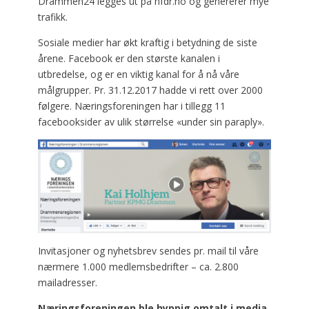
Drammen24 legges ut på nfdr.no og genererer mye
trafikk.
Sosiale medier har økt kraftig i betydning de siste
årene. Facebook er den største kanalen i
utbredelse, og er en viktig kanal for å nå våre
målgrupper. Pr. 31.12.2017 hadde vi rett over 2000
følgere. Næringsforeningen har i tillegg 11
facebooksider av ulik størrelse «under sin paraply».
Invitasjoner og nyhetsbrev sendes pr. mail til våre
nærmere 1.000 medlemsbedrifter – ca. 2.800
mailadresser.
Næringsforeningen ble hyppig omtalt i media