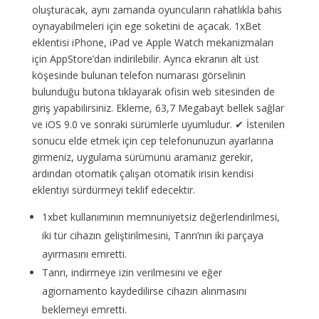
oluşturacak, aynı zamanda oyuncuların rahatlıkla bahis
oynayabilmeleri için ege soketini de açacak. 1xBet
eklentisi iPhone, iPad ve Apple Watch mekanizmaları
için AppStore’dan indirilebilir. Ayrıca ekranın alt üst
köşesinde bulunan telefon numarası görselinin
bulunduğu butona tıklayarak ofisin web sitesinden de
giriş yapabilirsiniz. Ekleme, 63,7 Megabayt bellek sağlar
ve iOS 9.0 ve sonraki sürümlerle uyumludur. ✔ İstenilen
sonucu elde etmek için cep telefonunuzun ayarlarına
girmeniz, uygulama sürümünü aramanız gerekir,
ardından otomatik çalışan otomatik irisin kendisi
eklentiyi sürdürmeyi teklif edecektir.
1xbet kullanımının memnuniyetsiz değerlendirilmesi,
iki tür cihazın geliştirilmesini, Tanrı’nın iki parçaya
ayırmasını emretti.
Tanrı, indirmeye izin verilmesini ve eğer
agiornamento kaydedilirse cihazın alınmasını
beklemeyi emretti.