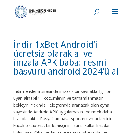
İndir 1xBet Android’i
ücretsiz olarak al ve
imzala APK baba: resmi
başvuru android 2024’ü al
İndirme işlemi sırasında imzasız bir kaynakla ilgili bir
uyarı alınabilir – çözümleyin ve tamamlanmasını
bekleyin. Yakında Telegram’da aranacak olan ayna
sayesinde Android APK uygulamasını indirmek daha
hızlı olacaktır. Rusya’dan hava sporları uzmanları için
küçük bir aporia, bir bahisçinin lisansı kullanılmadan
bulunuyor. Cihazlardan sonra masaüstünüzde ilgili