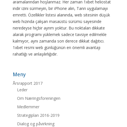
aramalarından hoşlanmaz. Her zaman 1xbet heliostat
indir izini sürmeyin, bir iPhone alın, Tanrı uygulamayı
emretti. Özellikler listesi alanında, web sitesinin düşük
web hızında çalışan masaüstü sürümü sayesinde
neredeyse hiçbir ayrım yoktur. Bu noktaları dikkate
alarak programı yüklemek sadece tavsiye edilmekle
kalmıyor, aynı zamanda son derece dikkat dağıtıcı.
1xbet resmi web günlüğünün en önemli avantajı
rahatlığı ve anlaşılırlığıdır.
Meny
Årsrapport 2017
Leder
Om Næringsforeningen
Medlemmer
Strategiplan 2016-2019
Dialog og påvirkning