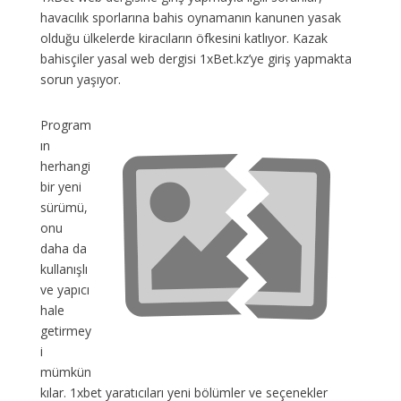
havacılık sporlarına bahis oynamanın kanunen yasak
olduğu ülkelerde kiracıların öfkesini katlıyor. Kazak
bahisçiler yasal web dergisi 1xBet.kz’ye giriş yapmakta
sorun yaşıyor.
Program
ın
herhangi
bir yeni
sürümü,
onu
daha da
kullanışlı
ve yapıcı
hale
getirmey
i
mümkün
kılar. 1xbet yaratıcıları yeni bölümler ve seçenekler